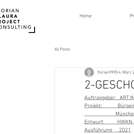
Home
Pr
All Posts
florian9990
4. März 
2-GESCH
Auftraggeber:   ART
Projekt:             Büro
                       
Entwurf:           HWK
Ausführung      2021