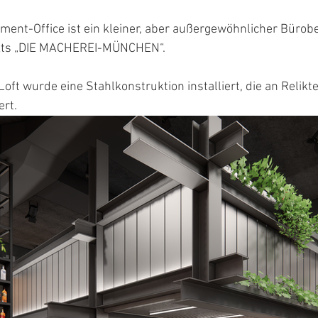
nt-Office ist ein kleiner, aber außergewöhnlicher Bürobe
kts „DIE MACHEREI-MÜNCHEN“.
oft wurde eine Stahlkonstruktion installiert, die an Relikte
ert.