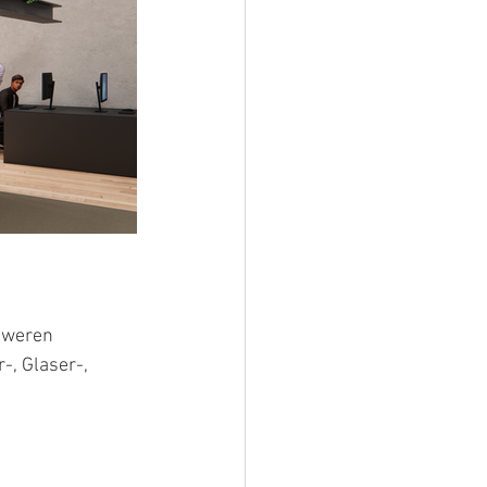
hweren 
, Glaser-, 