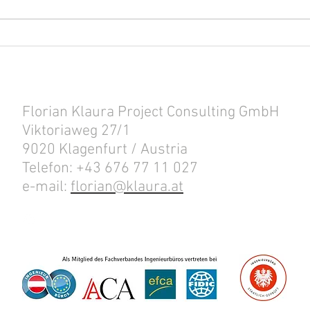
MARKETING SUITE "THE
EIN 
STACK"
TECH
SCHWAHNTALERSTRASSE 36
Florian Klaura Project Consulting GmbH
Viktoriaweg 27/1
9020 Klagenfurt / Austria
Telefon: +43 676 77 11 027
e-mail:
florian@klaura.at