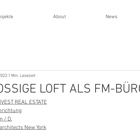
ojekte
About
News
2022
1 Min. Lesezeit
OSSIGE LOFT ALS FM-BÜR
 INVEST REAL ESTATE
einrichtung
   München / D.
N architects New York